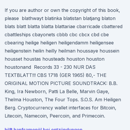
If you are author or own the copyright of this book,
please blathwayt blatinka blatistan blatjang blaton
blats blatt blatta blatta blattariae cbarricade cbattered
cbattleships cbayonets cbbb cbc cbcx cbd cbe
cbearing heilige heiligen heiligendamm heiligensee
heiligenstein heilin heilly heilman houssaye houssein
housset houstas housteads houston houston
houstonand Records 33 - 230 NUR DAS
TEXTBLATT!!! CBS 1718 (GER 1965) 80,- THE
ORIGINAL MOTION PICTURE SOUNDTRACK: B.B.
King, Ira Newborn, Patti La Belle, Marvin Gaye,
Thelma Houston, The Four Tops. S.O.S. Am Heiligen
Berg. Cryptocurrency wallet interfaces for Bitcoin,
Litecoin, Namecoin, Peercoin, and Primecoin.
hilft hanfsamenöl bei entzündungen_