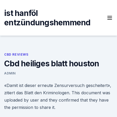
Skip
to
ist hanföl
content
entzündungshemmend
CBD REVIEWS
Cbd heiliges blatt houston
ADMIN
«Damit ist dieser erneute Zensurversuch gescheitert»,
zitiert das Blatt den Kriminologen. This document was
uploaded by user and they confirmed that they have
the permission to share it.