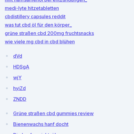
medi-lyte hitzetabletten
cbdistillery capsules reddit
was tut cbd öl für den körper_
grüne straßen cbd 200mg fruchtsnacks
wie viele mg cbd in cbd blühen
dVd
HDSgA
wjY
hyiZd
ZNDD
Grüne straßen cbd gummies review
Bienenwachs hanf docht