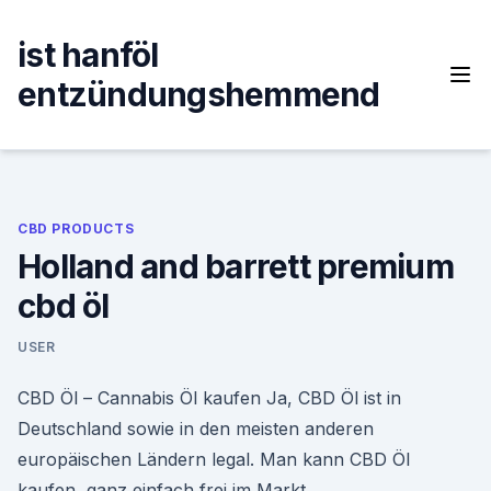
Skip
to
ist hanföl
content
entzündungshemmend
CBD PRODUCTS
Holland and barrett premium
cbd öl
USER
CBD Öl – Cannabis Öl kaufen Ja, CBD Öl ist in
Deutschland sowie in den meisten anderen
europäischen Ländern legal. Man kann CBD Öl
kaufen, ganz einfach frei im Markt.