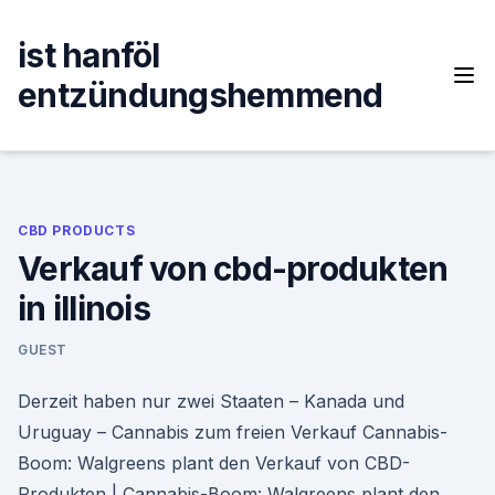
Skip
to
ist hanföl
content
entzündungshemmend
CBD PRODUCTS
Verkauf von cbd-produkten
in illinois
GUEST
Derzeit haben nur zwei Staaten – Kanada und
Uruguay – Cannabis zum freien Verkauf Cannabis-
Boom: Walgreens plant den Verkauf von CBD-
Produkten | Cannabis-Boom: Walgreens plant den