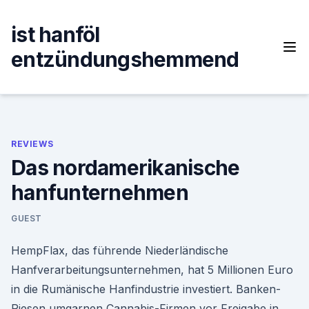
Skip
to
ist hanföl
content
entzündungshemmend
REVIEWS
Das nordamerikanische
hanfunternehmen
GUEST
HempFlax, das führende Niederländische
Hanfverarbeitungsunternehmen, hat 5 Millionen Euro
in die Rumänische Hanfindustrie investiert. Banken-
Riesen umgarnen Cannabis-Firmen vor Freigabe in