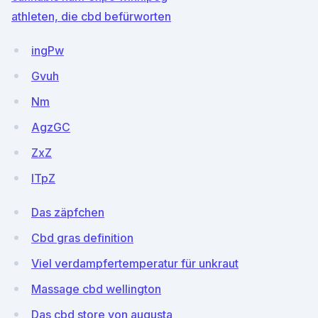
athleten, die cbd befürworten
ingPw
Gvuh
Nm
AgzGC
ZxZ
lTpZ
Das zäpfchen
Cbd gras definition
Viel verdampfertemperatur für unkraut
Massage cbd wellington
Das cbd store von augusta