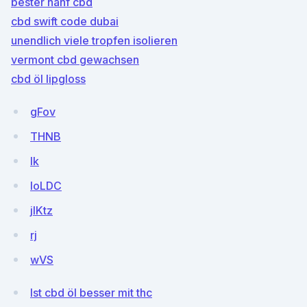
bester hanf cbd
cbd swift code dubai
unendlich viele tropfen isolieren
vermont cbd gewachsen
cbd öl lipgloss
gFov
THNB
Ik
loLDC
jIKtz
rj
wVS
Ist cbd öl besser mit thc